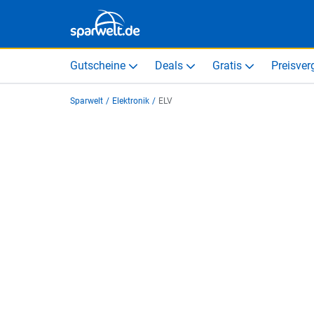
Gutscheine
Deals
Gratis
Preisver
Sparwelt
/
Elektronik
/
ELV