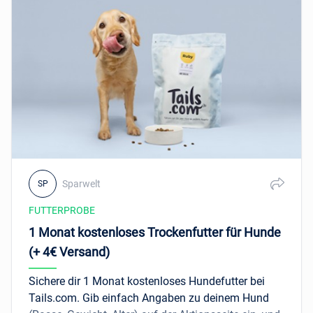
Versandkosten
. Nutze die Chance und gönne
deinem Hund eine besondere Leckerei, die genau zu
ihm passt!
Einmalig nur 4€ Versandkosten
Individuelle Futterproben für Ihren Vierbeiner
Zusammengestellt durch alsa
Ernährungsberatung
Sparwelt
SP
FUTTERPROBE
1 Monat kostenloses Trockenfutter für Hunde
(+ 4€ Versand)
Sichere dir 1 Monat kostenloses Hundefutter bei
Tails.com. Gib einfach Angaben zu deinem Hund