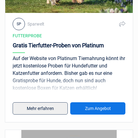
Sparwelt
SP
FUTTERPROBE
Gratis Tierfutter-Proben von Platinum
Auf der Website von Platinum Tiernahrung könnt ihr
jetzt kostenlose Proben für Hundefutter und
Katzenfutter anfordern. Bisher gab es nur eine
Gratisprobe für Hunde, doch nun sind auch
kostenlose Boxen für Katzen erhältlich!
Hundefutter:
Trockenfutter mit 70 % Fleischanteil
Mehr erfahren
Zum Angebot
Katzenfutter:
Trockenfutter mit beeindruckenden
83 % Fleischanteil