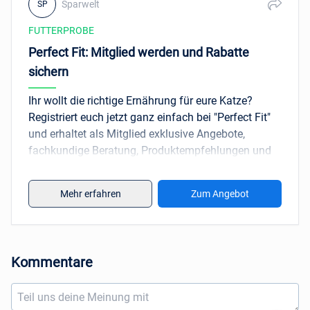
Sparwelt
SP
FUTTERPROBE
Perfect Fit: Mitglied werden und Rabatte
sichern
Ihr wollt die richtige Ernährung für eure Katze?
Registriert euch jetzt ganz einfach bei "Perfect Fit"
und erhaltet als Mitglied exklusive Angebote,
fachkundige Beratung, Produktempfehlungen und
Rabatt-Coupons. Das Futter von "Perfect Fit"
verbindet 5 Vorteile und ist auf die 5 der häufigsten
Mehr erfahren
Zum Angebot
Gesundheitsbedürfnisse von Katzen ausgerichtet.
Kommentare