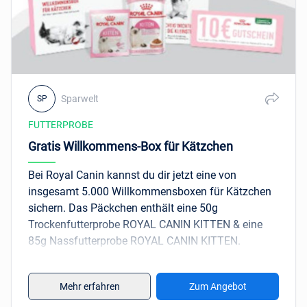
Sparwelt
SP
FUTTERPROBE
Gratis Willkommens-Box für Kätzchen
Bei Royal Canin kannst du dir jetzt eine von
insgesamt 5.000 Willkommensboxen für Kätzchen
sichern. Das Päckchen enthält eine 50g
Trockenfutterprobe ROYAL CANIN KITTEN & eine
85g Nassfutterprobe ROYAL CANIN KITTEN.
Außerdem findest du in dem Willkommenspaket
auch noch einen 10€-Gutschein für den
Fressnapf-
Mehr erfahren
Zum Angebot
Shop
. Melde dich für den kostenlosen Royal Canin
Kitten Club an und sicher dir so 1 von 5.000