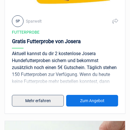
Sparwelt
SP
FUTTERPROBE
Gratis Futterprobe von Josera
Aktuell kannst du dir 2 kostenlose Josera
Hundefutterproben sichern und bekommst
zusätzlich noch einen 5€ Gutschein. Täglich stehen
150 Futterproben zur Verfügung. Wenn du heute
keine Futterprobe mehr bestellen konntest, dann
probiere es am besten einfach morgen nochmal.
Fülle einfach das Formular auf der Aktionsseite aus
Mehr erfahren
Zum Angebot
und trage deine Versandadresse ein. Es ist leider
nicht bekannt wie lange die Aktion läuft.