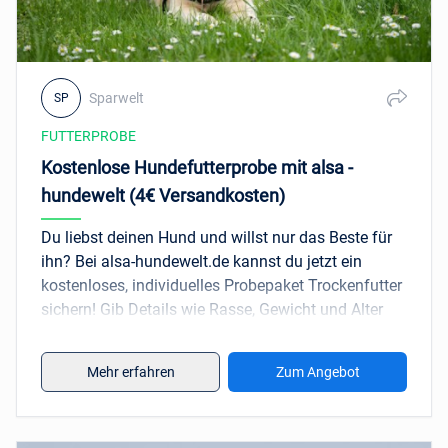
Sparwelt
SP
FUTTERPROBE
Kostenlose Hundefutterprobe mit alsa -
hundewelt (4€ Versandkosten)
Du liebst deinen Hund und willst nur das Beste für
ihn? Bei alsa-hundewelt.de kannst du jetzt ein
kostenloses, individuelles Probepaket Trockenfutter
sichern! Gib Details wie Rasse, Gewicht und Alter
deines Hundes ein, und erhalte ein auf ihn
zugeschnittenes Futterpaket. Das Futter ist speziell
Mehr erfahren
Zum Angebot
für die Bedürfnisse deines Vierbeiners entwickelt
und bietet ihm genau die richtigen Nährstoffe. Für
diese einmalige Aktion zahlst du lediglich
4€