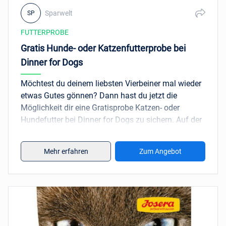
Sparwelt
SP
FUTTERPROBE
Gratis Hunde- oder Katzenfutterprobe bei
Dinner for Dogs
Möchtest du deinem liebsten Vierbeiner mal wieder
etwas Gutes gönnen? Dann hast du jetzt die
Möglichkeit dir eine Gratisprobe Katzen- oder
Hundefutter bei Dinner for Dogs zu sichern. Auf der
Aktionsseite hast du die Wahl zwischen "Nassfutter
für Hund" (200g), "Trockenfutter für Hund" (120g)
Mehr erfahren
Zum Angebot
oder einer Gratisprobe "Nassfutter für Katzen" (85g).
Bitte beachte, dass du deine korrekte
Telefonnummer angeben musst, denn ein
Mitarbeiter von Dinner for Dogs wird dich nach dem
Bestellvorgang telefonisch kontaktieren, um die
Gratis-Bestellung abzuschließen.
Wie immer gilt: