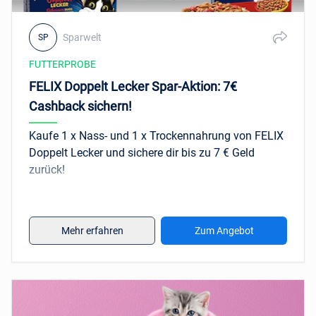
Sparwelt
SP
FUTTERPROBE
FELIX Doppelt Lecker Spar-Aktion: 7€
Cashback sichern!
Kaufe 1 x Nass- und 1 x Trockennahrung von FELIX
Doppelt Lecker und sichere dir bis zu 7 € Geld
zurück!
Aktionszeitraum/Kaufzeitraum
: 22.06.2026 bis
02.08.2026
Mehr erfahren
Zum Angebot
Teilnahmeschluss
: 09.08.2026
Aktionsprodukte
: FELIX So gut wie es aussieht
Doppelt lecker mit Sardine & Lachs : 85g, FELIX