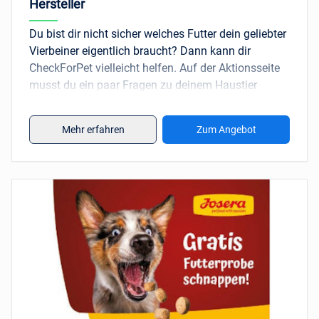
Hersteller
Du bist dir nicht sicher welches Futter dein geliebter
Vierbeiner eigentlich braucht? Dann kann dir
CheckForPet vielleicht helfen. Auf der Aktionsseite
musst du ein paar Fragen zu deinem Haustier
beantworten und kannst dich am Ende der
Befragung für eine kleine oder eine große
Mehr erfahren
Zum Angebot
Probenbox entscheiden. Nur die kleine der beiden ist
kostenlos und enthält drei kleine Futterproben
verschiedener Hersteller. Die Futterproben sind nur
in einem begrenzten Tageskontingent verfügbar.