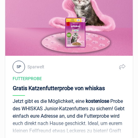
So gut wie es aussieht Doppelt lecker mit Rind &
Geflügel: 85g, FELIX So gut wie es aussieht
Doppelt lecker Geschmacksvielfalt vom Land:
12x85g, 24x85g, 40x85g, 44x85g, 60x85g,
80x85g, FELIX So gut wie es aussieht Doppelt
lecker Geschmacksvielfalt vom Land mit
Gemüse: 12x85g, FELIX So gut wie es aussieht
Doppelt lecker Geschmacksvielfalt aus dem
Wasser: 12x85g, FELIX Doppelt Lecker mit einer
köstlichen Mischung aus Rind und Huhn und
Sparwelt
SP
reich an Rote Bete: 800g, 2.000g, 4.000g, FELIX
FUTTERPROBE
Doppelt Lecker mit einer köstlichen Mischung
Gratis Katzenfutterprobe von whiskas
aus Huhn und Truthahn und reich an Rote Bete:
800g, 2.000g, FELIX Doppelt Lecker mit einer
Jetzt gibt es die Möglichkeit, eine
kostenlose
Probe
köstlichen Mischung aus Lachs und
des WHISKAS Junior-Katzenfutters zu sichern! Gebt
Hochseefisch und reich an Rote Bete: 800g,
einfach eure Adresse an, und die Futterprobe wird
2.000g, 4.000g, FELIX Doppelt Lecker Inhome mit
euch direkt nach Hause geschickt. Ideal, um eurem
einer köstlichen Mischung aus Huhn und
kleinen Fellfreund etwas Leckeres zu bieten! Greift
Truthahn und mit Gemüse: 800g, 2.000g, 4.000g,