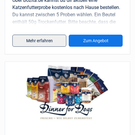
Über Bozita.de kannst du dir aktuell eine
Katzenfutterprobe kostenlos nach Hause bestellen.
Du kannst zwischen 5 Proben wählen. Ein Beutel
enthält 50g Trockenfutter. Bitte beachte, dass die
Anzahl der Probenbeutel begrenzt ist und das
Angebot nur bis auf Widerruf gilt. Pro Haushalt ist
Mehr erfahren
Zum Angebot
nur eine Bestellung erlaubt.
Über das Produkt: Ein hochwertiges Katzenfutter
aus Vårgårda, das einen hohen Anteil an
schwedischem Fleisch und sorgfältig ausgewählten
Rohstoffen für einen guten Geschmack und einen
verbesserten Verdauungsprozess enthält.