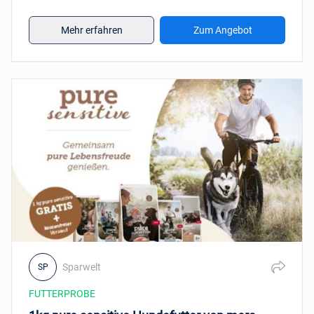
schnell zu, solange der Vorrat reicht!
FELIX Doppelt Lecker Junior mit einer köstlichen
Mischung aus Huhn und Truthahn, mit Milch und
Mehr erfahren
Zum Angebot
mit Gemüse: 800g, FELIX Doppelt Lecker 7+ mit
einer köstlichen Mischung aus Huhn und
Truthahn und mit Gemüse: 4.000g.
Limit
: Es wird ein Gesamtbetrag von 65.000 €
ausgeschüttet. Falls dieser Betrag bereits vor
Aktionsende erreicht wird, erfolgt keine weitere
Erstattung und die Aktionsseite wird
abgeschaltet.
Teilnahmebedingungen
Kontakt
: https://www.purina.de/kontakt
Sparwelt
SP
FUTTERPROBE