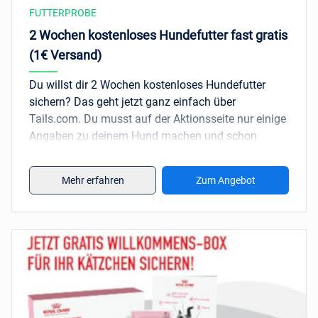
FUTTERPROBE
Tipp
: Alternativ kannst du es auch
2
2 Wochen kostenloses Hundefutter fast gratis
Wochenkostenlos testen
und zahlst nur 1€
(1€ Versand)
Versandkosten.
Du willst dir 2 Wochen kostenloses Hundefutter
sichern? Das geht jetzt ganz einfach über
Tails.com. Du musst auf der Aktionsseite nur einige
Angaben zu deinem Hund machen und schon
bekommst du ein individuell auf deinen Hund
zugeschnittenes Probepaket. Du musst lediglich 1€
Mehr erfahren
Zum Angebot
für die Versandkosten zahlen.
Wenn du nach der Testphase kein Futter mehr von
Tails erhalten möchtest, dann kannst du dein
Abo
ganz bequem online in deinem Benutzerkonto
pausieren
. Alternativ kannst du auch per E-Mail
kündigen, indem du eine Mail an hallo@tails.com
schreibst.