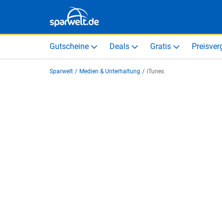
Gutscheine
Deals
Gratis
Preisver
Sparwelt
/
Medien & Unterhaltung
/
iTunes