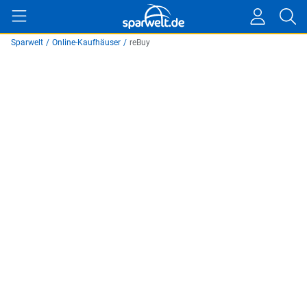
Sparwelt
/
Online-Kaufhäuser
/
reBuy