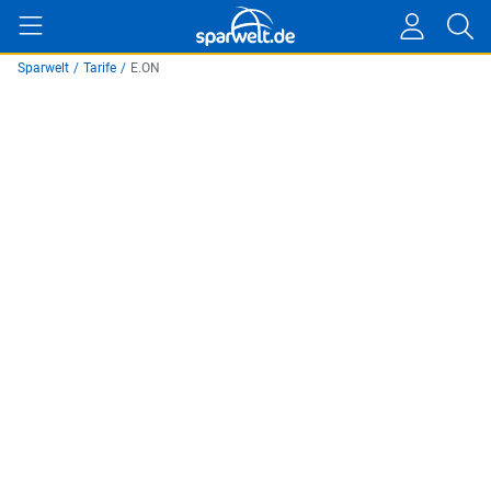
Sparwelt
/
Tarife
/
E.ON