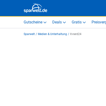
Gutscheine
Deals
Gratis
Preisver
Sparwelt
/
Medien & Unterhaltung
/
it-nerd24