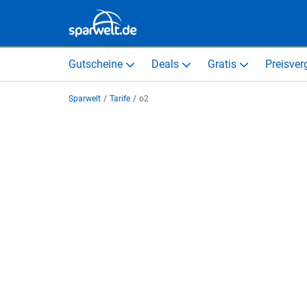
Gutscheine
Deals
Gratis
Preisver
Sparwelt
/
Tarife
/
o2