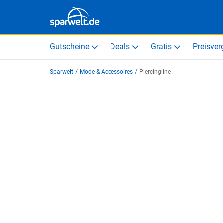
Gutscheine
Deals
Gratis
Preisver
Sparwelt
/
Mode & Accessoires
/
Piercingline