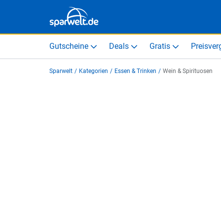
Gutscheine
Deals
Gratis
Preisver
Sparwelt
/
Kategorien
/
Essen & Trinken
/
Wein & Spirituosen