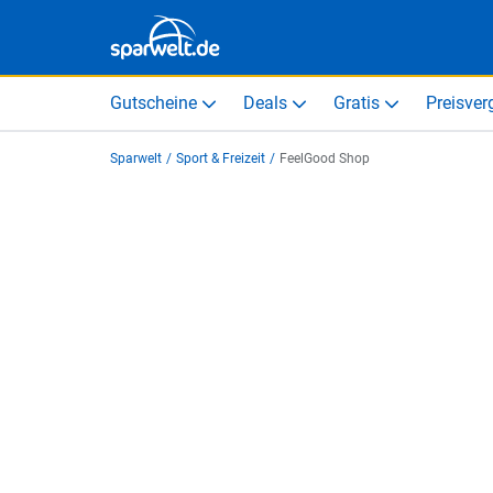
Gutscheine
Deals
Gratis
Preisver
Sparwelt
/
Sport & Freizeit
/
FeelGood Shop