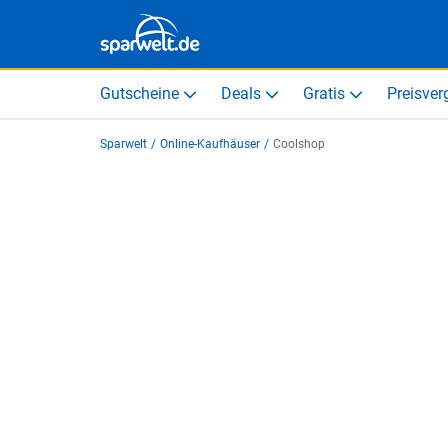
Gutscheine
Deals
Gratis
Preisver
Sparwelt
/
Online-Kaufhäuser
/
Coolshop