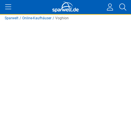
Sparwelt
/
Online-Kaufhäuser
/
Voghion