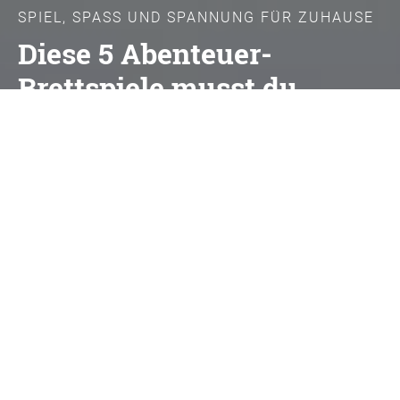
SPIEL, SPASS UND SPANNUNG FÜR ZUHAUSE
Diese 5 Abenteuer-
Brettspiele musst du
kennen
Magazin
Freizeit
Diese 5 Abenteuer-Brettspiele musst du kennen
Du suchst nach etwas Spannung? Wie wär’s mit
Abenteuer Brettspielen? Sie lassen nicht nur
Kinderherzen höherschlagen, sondern begeistern